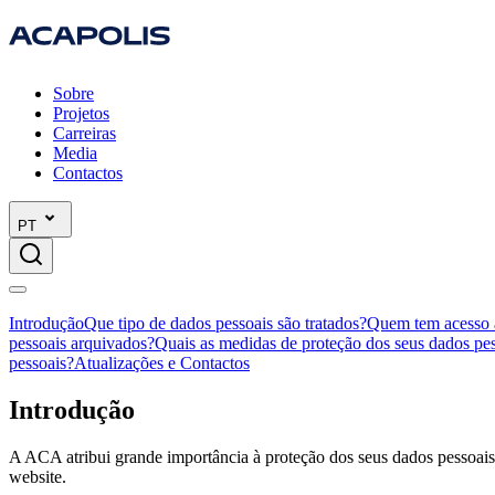
Sobre
Projetos
Carreiras
Media
Contactos
PT
Introdução
Que tipo de dados pessoais são tratados?
Quem tem acesso a
pessoais arquivados?
Quais as medidas de proteção dos seus dados pe
pessoais?
Atualizações e Contactos
Introdução
A ACA atribui grande importância à proteção dos seus dados pessoais
website.