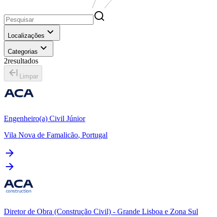
Localizações
Categorias
2
resultados
Limpar
Engenheiro(a) Civil Júnior
Vila Nova de Famalicão
,
Portugal
Diretor de Obra (Construção Civil) - Grande Lisboa e Zona Sul